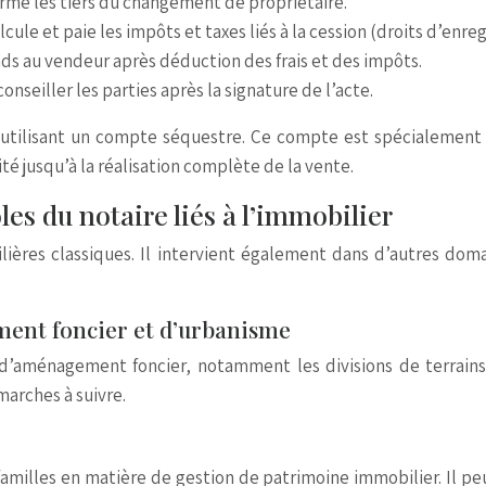
orme les tiers du changement de propriétaire.
lcule et paie les impôts et taxes liés à la cession (droits d’enre
nds au vendeur après déduction des frais et des impôts.
onseiller les parties après la signature de l’acte.
n utilisant un compte séquestre. Ce compte est spécialement d
ité jusqu’à la réalisation complète de la vente.
ôles du notaire liés à l’immobilier
lières classiques. Il intervient également dans d’autres doma
ment foncier et d’urbanisme
d’aménagement foncier, notamment les divisions de terrains et
arches à suivre.
amilles en matière de gestion de patrimoine immobilier. Il peut