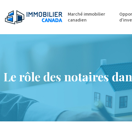
Marché immobilier
Oppor
canadien
d’inv
Le rôle des notaires da