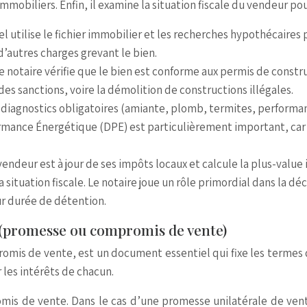
immobiliers. Enfin, il examine la situation fiscale du vendeur po
iel utilise le fichier immobilier et les recherches hypothécaires 
’autres charges grevant le bien.
e notaire vérifie que le bien est conforme aux permis de constru
s sanctions, voire la démolition de constructions illégales.
s diagnostics obligatoires (amiante, plomb, termites, performan
mance Énergétique (DPE) est particulièrement important, car il
 vendeur est à jour de ses impôts locaux et calcule la plus-valu
 situation fiscale. Le notaire joue un rôle primordial dans la déc
 durée de détention.
 (promesse ou compromis de vente)
mis de vente, est un document essentiel qui fixe les termes de
 les intérêts de chacun.
mis de vente. Dans le cas d’une promesse unilatérale de vent