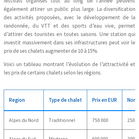
festivals organisés tout au long de l’année peuvent
également attirer un public plus large. La diversification
des activités proposées, avec le développement de la
randonnée, du VTT et des sports d’eau vive, permet
d’attirer des touristes en toutes saisons. Une station qui
investit massivement dans ses infrastructures peut voir le
prix de ses chalets augmenter de 10 à 15%.
Voici un tableau montrant l’évolution de l’attractivité et
les prix de certains chalets selon les régions.
Region
Type de chalet
Prix en EUR
Nomb
Alpes du Nord
Traditionnel
750 000
2500
Alpes du Sud
Moderne
600 000
2000